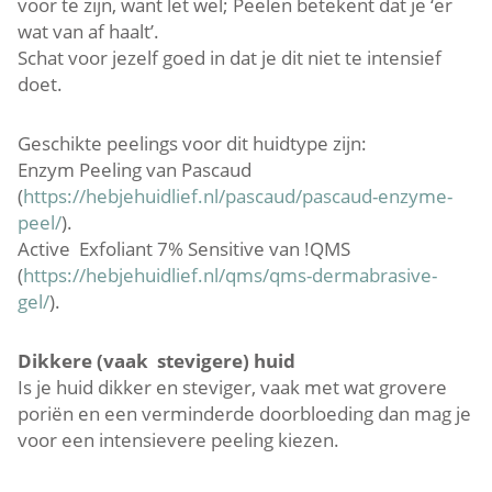
voor te zijn, want let wel; Peelen betekent dat je ‘er
wat van af haalt’.
Schat voor jezelf goed in dat je dit niet te intensief
doet.
Geschikte peelings voor dit huidtype zijn:
Enzym Peeling van Pascaud
(
https://hebjehuidlief.nl/pascaud/pascaud-enzyme-
peel/
).
Active Exfoliant 7% Sensitive van !QMS
(
https://hebjehuidlief.nl/qms/qms-dermabrasive-
gel/
).
Dikkere (vaak stevigere) huid
Is je huid dikker en steviger, vaak met wat grovere
poriën en een verminderde doorbloeding dan mag je
voor een intensievere peeling kiezen.