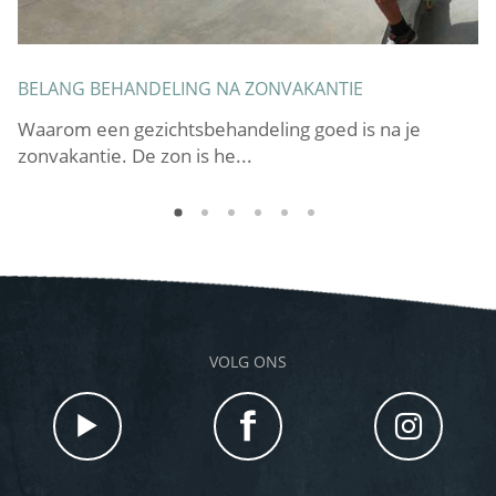
BELANG BEHANDELING NA ZONVAKANTIE
I
B
Waarom een gezichtsbehandeling goed is na je
Ie
zonvakantie. De zon is he...
ee
VOLG ONS