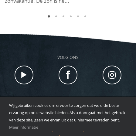
zonvakantie. De zon is he...
ee
VOLG ONS
Wij gebruiken cookies om ervoor te zorgen dat we u de beste
TOTAL BEAUTY |HOOFDSTRAAT 48 7213 CX GORSSEL |
ervaring op onze website bieden. Als u doorgaat met het gebruik
T
0573 - 259643
| WHATSAPP:
0633098038
|
van deze site, gaan we ervan uit dat u hiermee tevreden bent.
INFO@HEBJEHUIDLIEF.NL
Meer informatie
©
2026
TOTAL BEAUTY