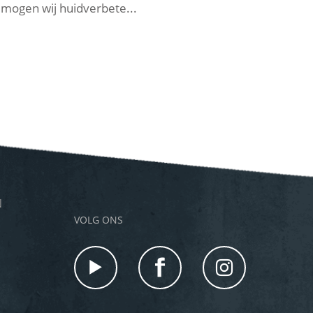
mogen wij huidverbete...
mee
N
VOLG ONS