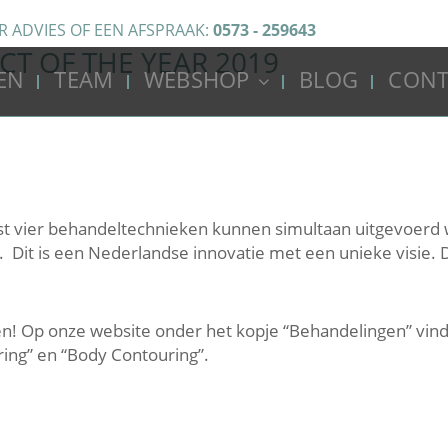
R ADVIES OF EEN AFSPRAAK:
0573 - 259643
T OF THE YEAR 2019
EN
TEAM
WEBSHOP
BLOG
CONT
fst vier behandeltechnieken kunnen simultaan uitgevoerd 
t. Dit is een Nederlandse innovatie met een unieke visie.
bben! Op onze website onder het kopje “Behandelingen” vind
ring” en “Body Contouring”.