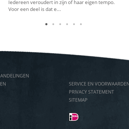
Iedereen veroudert in zijn of haar eigen tempo.
Voor een deel is dat e...
HANDELINGEN
TEN
SERVICE EN VOORWAARDE
PRIVACY STATEMENT
P
SITEMAP