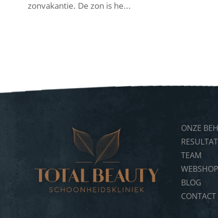
zonvakantie. De zon is he...
ONZE BE
RESULTA
TEAM
WEBSHO
BLOG
CONTACT