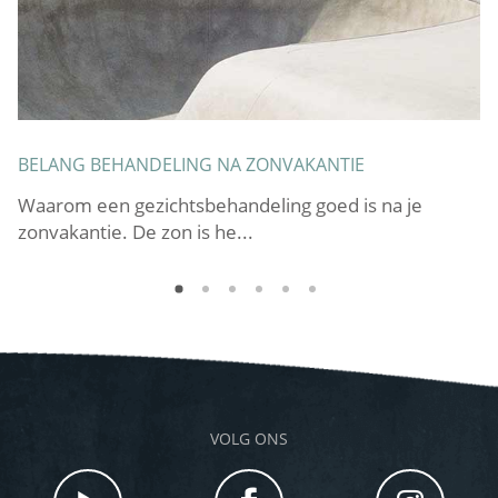
BELANG BEHANDELING NA ZONVAKANTIE
I
B
Waarom een gezichtsbehandeling goed is na je
ot
Ie
zonvakantie. De zon is he...
ee
VOLG ONS