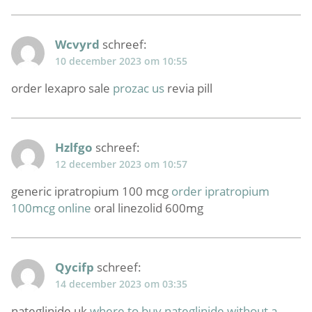
Wcvyrd
schreef:
10 december 2023 om 10:55
order lexapro sale
prozac us
revia pill
Hzlfgo
schreef:
12 december 2023 om 10:57
generic ipratropium 100 mcg
order ipratropium
100mcg online
oral linezolid 600mg
Qycifp
schreef:
14 december 2023 om 03:35
nateglinide uk
where to buy nateglinide without a