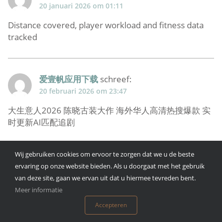
20 januari 2026 om 01:11
Distance covered, player workload and fitness data
tracked
爱壹帆应用下载
schreef:
20 februari 2026 om 23:47
大生意人2026 陈晓古装大作 海外华人高清热搜爆款 实
时更新AI匹配追剧
Wij gebruiken cookies om ervoor te zorgen dat we u de beste
pgslot
schreef:
ervaring op onze website bieden. Als u doorgaat met het gebruik
16 maart 2026 om 13:19
van deze site, gaan we ervan uit dat u hiermee tevreden bent.
Meer informatie
Fortune Tiger estratégia de 200 giros: pare no +40%
Accepteren
ou continue? Qual sua regra?