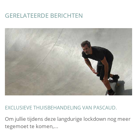
GERELATEERDE BERICHTEN
N
EXCLUSIEVE THUISBEHANDELING VAN PASCAUD.
S
Om jullie tijdens deze langdurige lockdown nog meer
S
tegemoet te komen,...
Pi