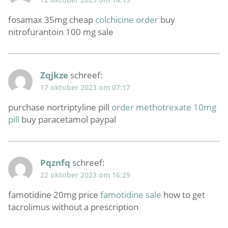
fosamax 35mg cheap
colchicine order
buy
nitrofurantoin 100 mg sale
Zqjkze
schreef:
17 oktober 2023 om 07:17
purchase nortriptyline pill
order methotrexate 10mg
pill
buy paracetamol paypal
Pqznfq
schreef:
22 oktober 2023 om 16:29
famotidine 20mg price
famotidine sale
how to get
tacrolimus without a prescription