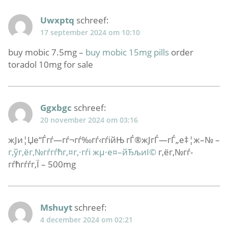
Uwxptq
schreef:
17 september 2024 om 10:10
buy mobic 7.5mg –
buy mobic 15mg pills
order
toradol 10mg for sale
Ggxbgc
schreef:
20 november 2024 om 03:16
ж­Ји¦Џе“Ѓгѓ—гѓ¬гѓ‰гѓ‹гѓійЊ гЃ®ж­ЈгЃ—гЃ„е‡¦ж–№ –
г‚ўг‚ёг‚№гѓ­гѓћг‚¤г‚·гѓі жµ·е¤–йЂљиІ©
г‚ёг‚№гѓ­
гѓћгѓѓг‚Ї – 500mg
Mshuyt
schreef:
4 december 2024 om 02:21