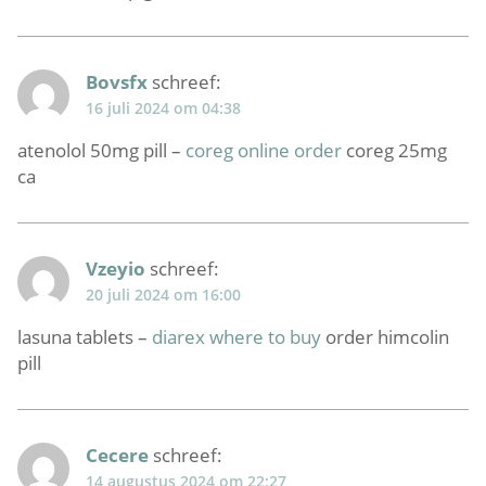
Bovsfx
schreef:
16 juli 2024 om 04:38
atenolol 50mg pill –
coreg online order
coreg 25mg
ca
Vzeyio
schreef:
20 juli 2024 om 16:00
lasuna tablets –
diarex where to buy
order himcolin
pill
Cecere
schreef:
14 augustus 2024 om 22:27