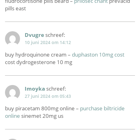
fludrocortisone pills beard –
prilosec chant
prevacid
pills east
Dvugre
schreef:
10 juni 2024 om 14:12
buy hydroquinone cream –
duphaston 10mg cost
cost dydrogesterone 10 mg
Imoyka
schreef:
27 juni 2024 om 05:43
buy piracetam 800mg online –
purchase biltricide
online
sinemet 20mg us