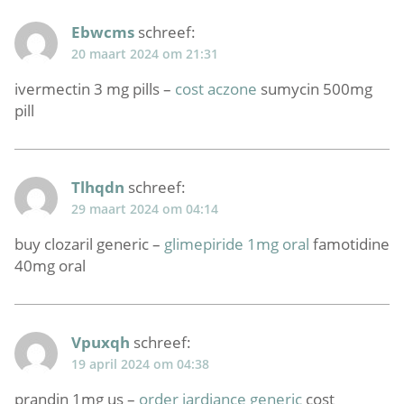
Ebwcms
schreef:
20 maart 2024 om 21:31
ivermectin 3 mg pills –
cost aczone
sumycin 500mg
pill
Tlhqdn
schreef:
29 maart 2024 om 04:14
buy clozaril generic –
glimepiride 1mg oral
famotidine
40mg oral
Vpuxqh
schreef:
19 april 2024 om 04:38
prandin 1mg us –
order jardiance generic
cost