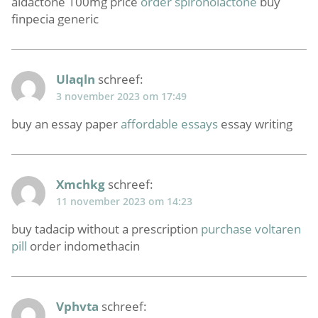
aldactone 100mg price
order spironolactone
buy
finpecia generic
Ulaqln
schreef:
3 november 2023 om 17:49
buy an essay paper
affordable essays
essay writing
Xmchkg
schreef:
11 november 2023 om 14:23
buy tadacip without a prescription
purchase voltaren
pill
order indomethacin
Vphvta
schreef: