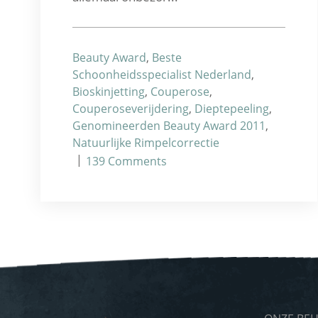
Beauty Award
,
Beste
Schoonheidsspecialist Nederland
,
Bioskinjetting
,
Couperose
,
Couperoseverijdering
,
Dieptepeeling
,
Genomineerden Beauty Award 2011
,
Natuurlijke Rimpelcorrectie
|
139
Comments