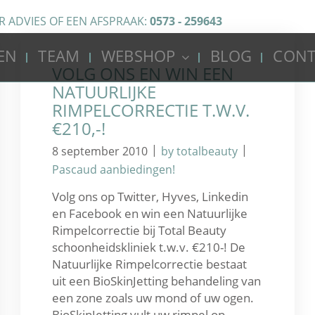
R ADVIES OF EEN AFSPRAAK:
0573 - 259643
EN
TEAM
WEBSHOP
BLOG
CONT
VOLG ONS EN WIN EEN
NATUURLIJKE
RIMPELCORRECTIE T.W.V.
€210,-!
|
|
8 september 2010
by totalbeauty
Pascaud aanbiedingen!
Volg ons op Twitter, Hyves, Linkedin
en Facebook en win een Natuurlijke
Rimpelcorrectie bij Total Beauty
schoonheidskliniek t.w.v. €210-! De
Natuurlijke Rimpelcorrectie bestaat
uit een BioSkinJetting behandeling van
een zone zoals uw mond of uw ogen.
BioSkinJetting vult uw rimpel op