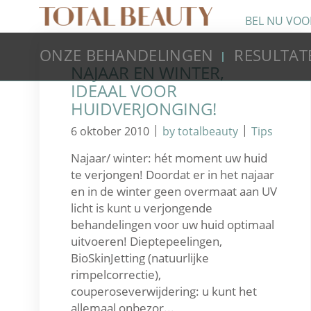
BEL NU VOO
ONZE BEHANDELINGEN
RESULTAT
NAJAAR EN WINTER,
IDEAAL VOOR
HUIDVERJONGING!
|
|
6 oktober 2010
by totalbeauty
Tips
Najaar/ winter: hét moment uw huid
te verjongen! Doordat er in het najaar
en in de winter geen overmaat aan UV
licht is kunt u verjongende
behandelingen voor uw huid optimaal
uitvoeren! Dieptepeelingen,
BioSkinJetting (natuurlijke
rimpelcorrectie),
couperoseverwijdering: u kunt het
allemaal onbezor...