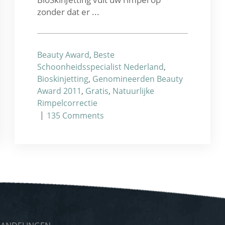
zonder dat er ...
Beauty Award
,
Beste
Schoonheidsspecialist Nederland
,
Bioskinjetting
,
Genomineerden Beauty
Award 2011
,
Gratis
,
Natuurlijke
Rimpelcorrectie
|
135
Comments