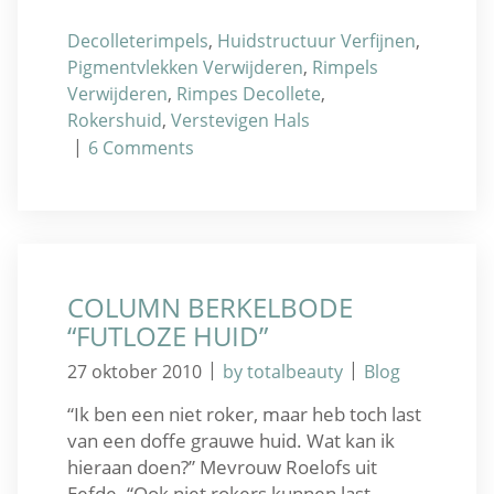
Decolleterimpels
,
Huidstructuur Verfijnen
,
Pigmentvlekken Verwijderen
,
Rimpels
Verwijderen
,
Rimpes Decollete
,
Rokershuid
,
Verstevigen Hals
|
6
Comments
COLUMN BERKELBODE
“FUTLOZE HUID”
|
|
27 oktober 2010
by totalbeauty
Blog
“Ik ben een niet roker, maar heb toch last
van een doffe grauwe huid. Wat kan ik
hieraan doen?” Mevrouw Roelofs uit
Eefde. “Ook niet rokers kunnen last