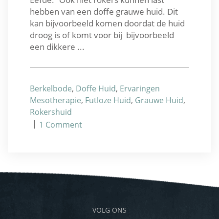
hebben van een doffe grauwe huid. Dit
kan bijvoorbeeld komen doordat de huid
droog is of komt voor bij bijvoorbeeld
een dikkere ...
Berkelbode
,
Doffe Huid
,
Ervaringen
Mesotherapie
,
Futloze Huid
,
Grauwe Huid
,
Rokershuid
|
1
Comment
VOLG ONS