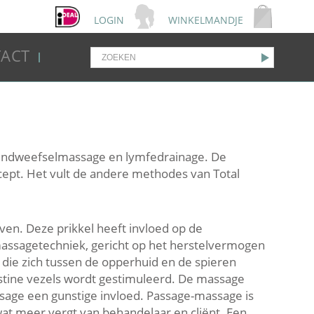
LOGIN
WINKELMANDJE
ACT
bindweefselmassage en lymfedrainage. De
ncept. Het vult de andere methodes van Total
en. Deze prikkel heeft invloed op de
massagetechniek, gericht op het herstelvermogen
die zich tussen de opperhuid en de spieren
stine vezels wordt gestimuleerd. De massage
ssage een gunstige invloed. Passage-massage is
wat meer vergt van behandelaar en cliënt. Een