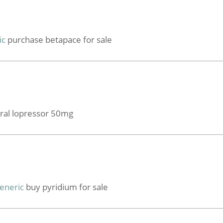
ic
purchase betapace for sale
ral lopressor 50mg
eneric
buy pyridium for sale