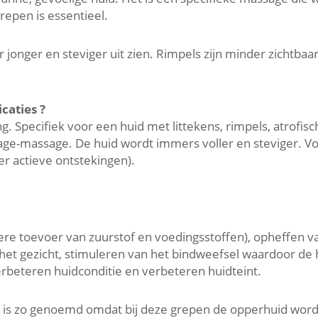
repen is essentieel.
onger en steviger uit zien. Rimpels zijn minder zichtbaar.
caties ?
. Specifiek voor een huid met littekens, rimpels, atrofisch
age-massage. De huid wordt immers voller en steviger. V
er actieve ontstekingen).
re toevoer van zuurstof en voedingsstoffen), opheffen va
et gezicht, stimuleren van het bindweefsel waardoor de 
erbeteren huidconditie en verbeteren huidteint.
 is zo genoemd omdat bij deze grepen de opperhuid word