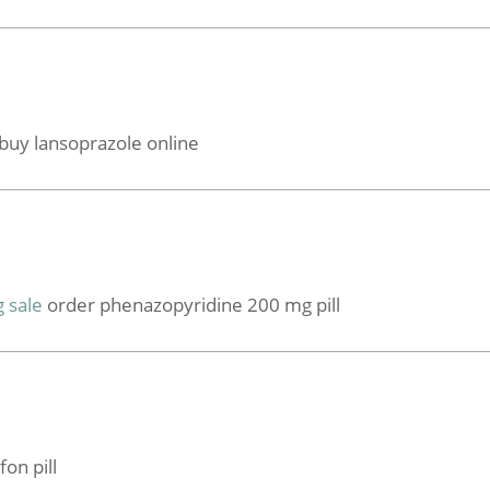
buy lansoprazole online
g sale
order phenazopyridine 200 mg pill
on pill