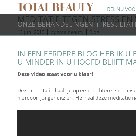
BEL NU VOO
MEDITATIE TEGEN STRESS EN
ONZE BEHANDELINGEN
RESULTAT
|
|
13 juni 2013
by totalbeauty
Blog
IN EEN EERDERE BLOG HEB IK 
U MINDER IN U HOOFD BLIJFT 
Deze video staat voor u klaar!
Deze meditatie haalt je op een nuchtere en eenvo
hierdoor jonger uitzien. Herhaal deze meditatie n