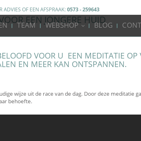
R ADVIES OF EEN AFSPRAAK:
0573 - 259643
 VOOR EEN JONGERE HUID
EN
TEAM
WEBSHOP
BLOG
CONT
U BELOOFD VOOR U EEN MEDITATIE O
MALEN EN MEER KAN ONTSPANNEN.
udige wijze uit de race van de dag. Door deze meditatie
aar behoefte.