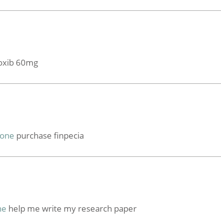
coxib 60mg
tone
purchase finpecia
ne
help me write my research paper