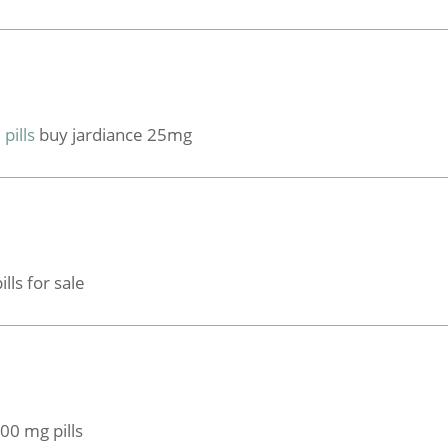
pills
buy jardiance 25mg
lls for sale
0 mg pills