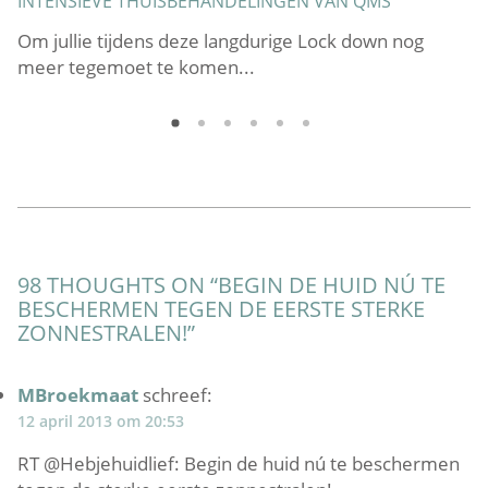
INTENSIEVE THUISBEHANDELINGEN VAN QMS
E
et
Om jullie tijdens deze langdurige Lock down nog
O
meer tegemoet te komen...
t
98 THOUGHTS ON “
BEGIN DE HUID NÚ TE
BESCHERMEN TEGEN DE EERSTE STERKE
ZONNESTRALEN!
”
MBroekmaat
schreef:
12 april 2013 om 20:53
RT @Hebjehuidlief: Begin de huid nú te beschermen