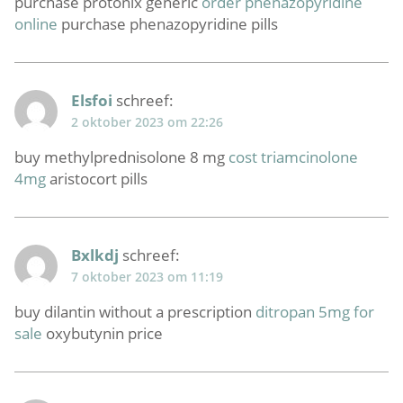
purchase protonix generic
order phenazopyridine
online
purchase phenazopyridine pills
Elsfoi
schreef:
2 oktober 2023 om 22:26
buy methylprednisolone 8 mg
cost triamcinolone
4mg
aristocort pills
Bxlkdj
schreef:
7 oktober 2023 om 11:19
buy dilantin without a prescription
ditropan 5mg for
sale
oxybutynin price