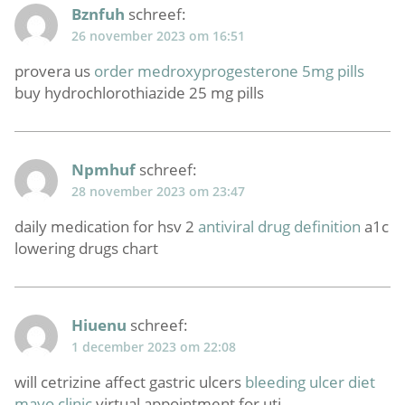
Bznfuh
schreef:
26 november 2023 om 16:51
provera us
order medroxyprogesterone 5mg pills
buy hydrochlorothiazide 25 mg pills
Npmhuf
schreef:
28 november 2023 om 23:47
daily medication for hsv 2
antiviral drug definition
a1c
lowering drugs chart
Hiuenu
schreef:
1 december 2023 om 22:08
will cetrizine affect gastric ulcers
bleeding ulcer diet
mayo clinic
virtual appointment for uti