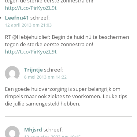
tegen de sterke eerste zonnestralen!
http://t.co/PirKyoZL9t
Leefnu41
schreef:
12 april 2013 om 21:03
RT @Hebjehuidlief: Begin de huid nú te beschermen
tegen de sterke eerste zonnestralen!
http://t.co/PirKyoZL9t
Trijntje
schreef:
8 mei 2013 om 14:22
Een goede huidverzorging is super belangrijk om
rimpels maar ook ziektes te voorkomen. Leuke tips
die jullie samengesteld hebben.
Mhjsrd
schreef:
12 augustus 2023 om 10:15