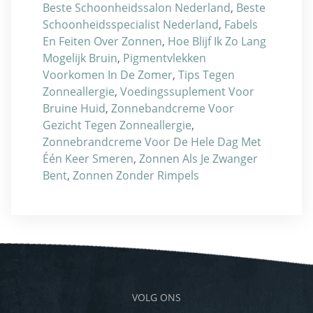
Beste Schoonheidssalon Nederland
,
Beste
Schoonheidsspecialist Nederland
,
Fabels
En Feiten Over Zonnen
,
Hoe Blijf Ik Zo Lang
Mogelijk Bruin
,
Pigmentvlekken
Voorkomen In De Zomer
,
Tips Tegen
Zonneallergie
,
Voedingssuplement Voor
Bruine Huid
,
Zonnebandcreme Voor
Gezicht Tegen Zonneallergie
,
Zonnebrandcreme Voor De Hele Dag Met
Één Keer Smeren
,
Zonnen Als Je Zwanger
Bent
,
Zonnen Zonder Rimpels
VOLG ONS