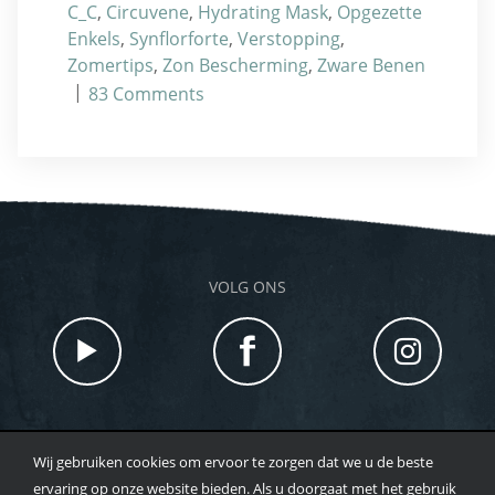
C_C
,
Circuvene
,
Hydrating Mask
,
Opgezette
Enkels
,
Synflorforte
,
Verstopping
,
Zomertips
,
Zon Bescherming
,
Zware Benen
|
83
Comments
VOLG ONS
Wij gebruiken cookies om ervoor te zorgen dat we u de beste
TOTAL BEAUTY |HOOFDSTRAAT 48 7213 CX GORSSEL |
ervaring op onze website bieden. Als u doorgaat met het gebruik