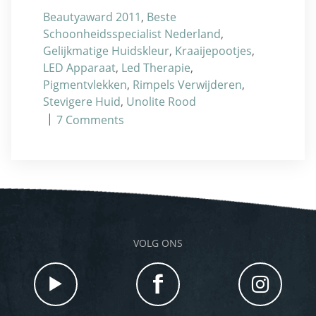
Beautyaward 2011
,
Beste
Schoonheidsspecialist Nederland
,
Gelijkmatige Huidskleur
,
Kraaijepootjes
,
LED Apparaat
,
Led Therapie
,
Pigmentvlekken
,
Rimpels Verwijderen
,
Stevigere Huid
,
Unolite Rood
|
7
Comments
VOLG ONS