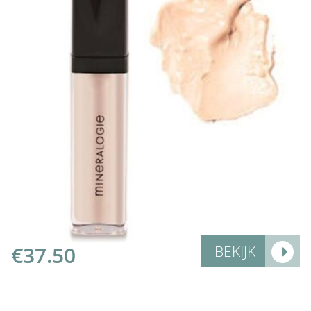
Select Options
€
37.50
BEKIJK