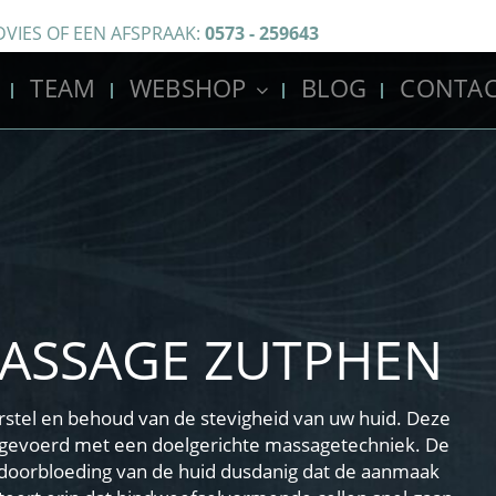
DVIES OF EEN AFSPRAAK:
0573 - 259643
TEAM
WEBSHOP
BLOG
CONTA
ASSAGE ZUTPHEN
rstel en behoud van de stevigheid van uw huid. Deze
itgevoerd met een doelgerichte massagetechniek. De
 doorbloeding van de huid dusdanig dat de aanmaak