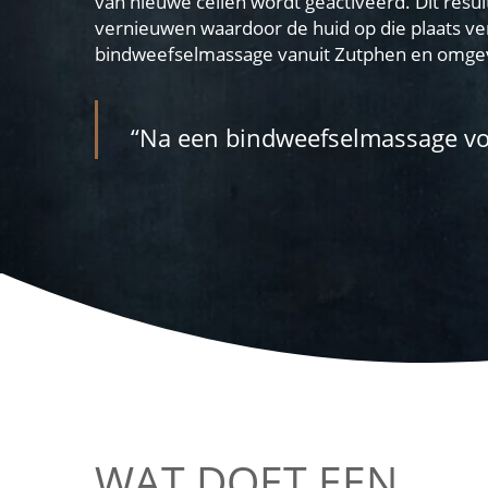
van nieuwe cellen wordt geactiveerd. Dit resu
vernieuwen waardoor de huid op die plaats ver
bindweefselmassage vanuit Zutphen en omge
“Na een bindweefselmassage voel
WAT DOET EEN