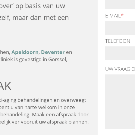
over’ op basis van uw
E-MAIL
*
uzelf, maar dan met een
TELEFOON
phen,
Apeldoorn
,
Deventer
en
niek is gevestigd in Gorssel,
UW VRAAG O
AK
nti-aging behandelingen en overweegt
ent u van harte welkom in onze
) behandeling. Maak een afspraak door
lijk ver vooruit uw afspraak plannen.