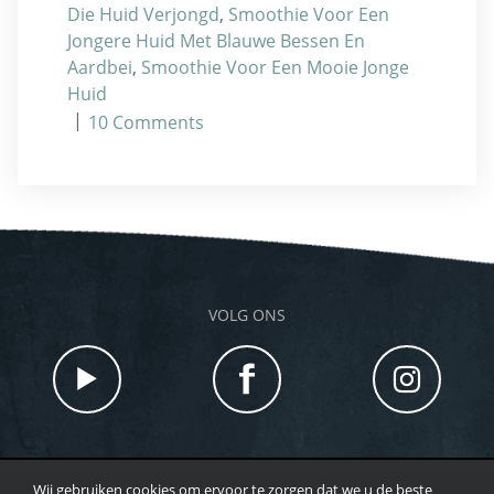
Die Huid Verjongd
,
Smoothie Voor Een
Jongere Huid Met Blauwe Bessen En
Aardbei
,
Smoothie Voor Een Mooie Jonge
Huid
|
10
Comments
VOLG ONS
Wij gebruiken cookies om ervoor te zorgen dat we u de beste