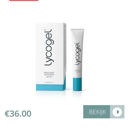
More Info
€
36.00
BEKIJK