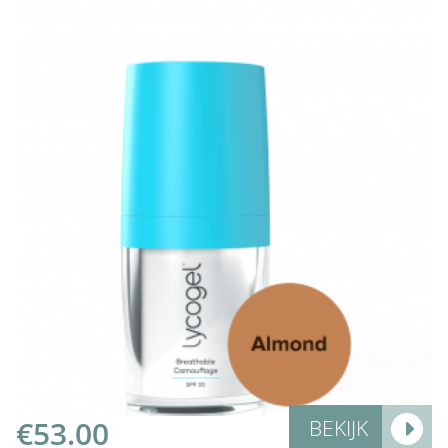
Add to Cart
€
53.00
BEKIJK