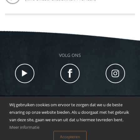
VOLG ONS
Wij gebruiken cookies om ervoor te zorgen dat we u de beste
TOTAL BEAUTY |HOOFDSTRAAT 48 7213 CX GORSSEL |
ervaring op onze website bieden. Als u doorgaat met het gebruik
T
0573 - 259643
| WHATSAPP:
0633098038
|
van deze site, gaan we ervan uit dat u hiermee tevreden bent.
INFO@HEBJEHUIDLIEF.NL
Meer informatie
©
2026
TOTAL BEAUTY
Accepteren