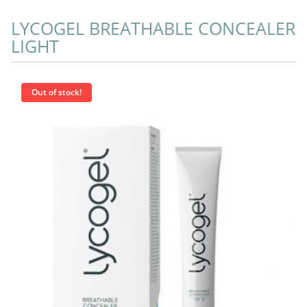
LYCOGEL BREATHABLE CONCEALER
L
LIGHT
Out of stock!
More Info