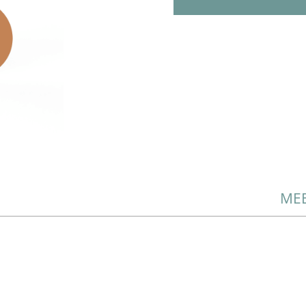
BREATHABL
CAMOUFLA
ALMOND
AANTAL
MEE