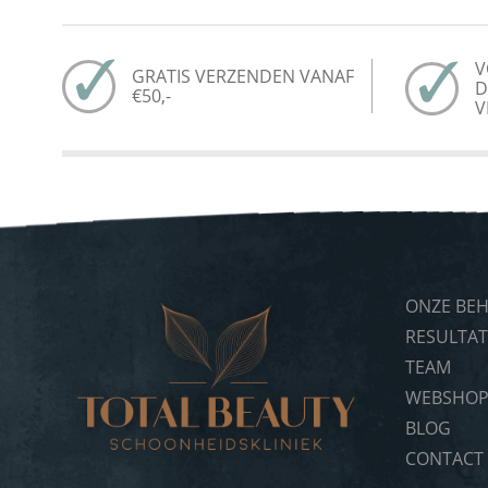
V
GRATIS VERZENDEN VANAF
D
€50,-
V
ONZE BE
RESULTA
TEAM
WEBSHO
BLOG
CONTACT