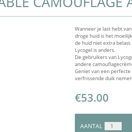
HABLE CAMOUFLAGE
Wanneer je last hebt van 
droge huid is het moeili
de huid niet extra belast.
Lycogel is anders.
De gebruikers van Lycog
andere camouflagecrème
Geniet van een perfecte 
verfrissende duik nemen
€
53.00
LYCOGEL
AANTAL