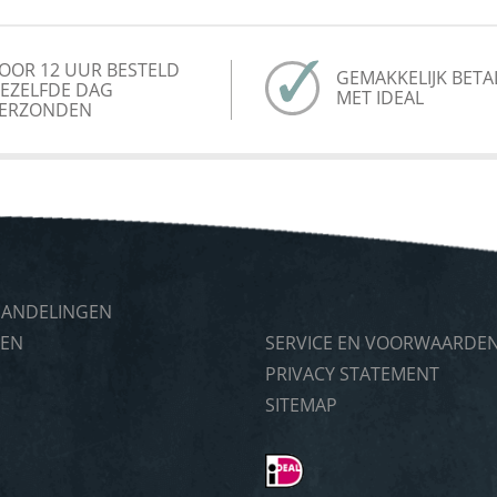
OOR 12 UUR BESTELD
GEMAKKELIJK BETA
EZELFDE DAG
MET IDEAL
ERZONDEN
HANDELINGEN
TEN
SERVICE EN VOORWAARDE
PRIVACY STATEMENT
P
SITEMAP