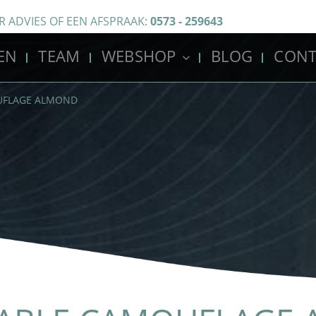
R ADVIES OF EEN AFSPRAAK:
0573 - 259643
EN
TEAM
WEBSHOP
BLOG
CONT
UFLAGE ALMOND