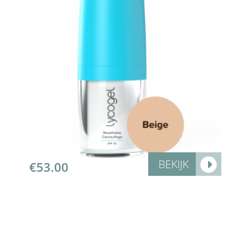
Add to Cart
BEKIJK
€
53.00