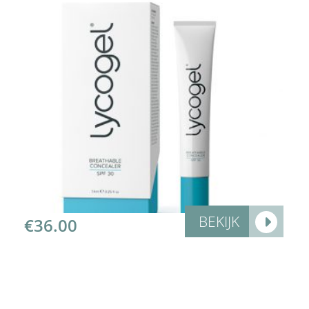
More Info
BEKIJK
€
36.00