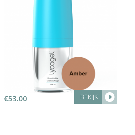
Add to Cart
BEKIJK
€
53.00