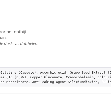
or het ontbijt.
aan.
e dosis verdubbelen.
Gelatine (Capsule), Ascorbic Acid, Grape Seed Extract (9
me Q10 (0,7%), Copper Gluconate, Cyanocobalamin, Colouri
ine Mononitrate, Anti-caking Agent Siliciumdioxide, D-Bi