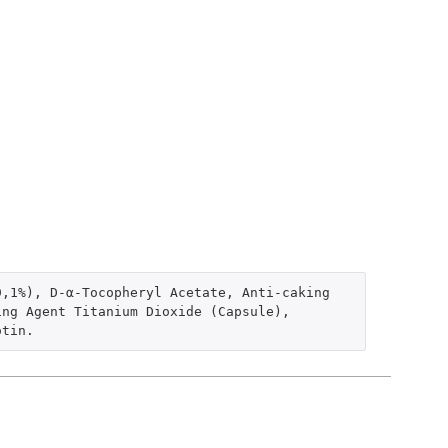
,1%), D-α-Tocopheryl Acetate, Anti-caking 
ng Agent Titanium Dioxide (Capsule), 
otin.