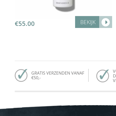
BEKIJK
€
55.00
V
GRATIS VERZENDEN VANAF
D
€50,-
V