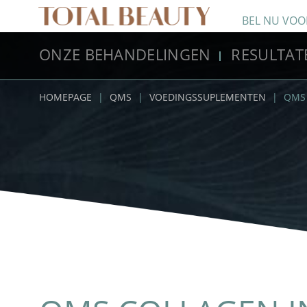
BEL NU VOO
ONZE BEHANDELINGEN
RESULTAT
HOMEPAGE
|
QMS
|
VOEDINGSSUPLEMENTEN
|
QMS 