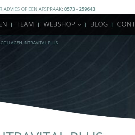
R ADVIES OF EEN AFSPRAAK:
0573 - 259643
EN
TEAM
WEBSHOP
BLOG
CONT
COLLAGEN INTRAVITAL PLUS