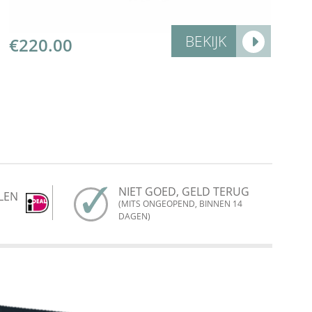
BEKIJK
€
220.00
NIET GOED, GELD TERUG
LEN
(MITS ONGEOPEND, BINNEN 14
DAGEN)