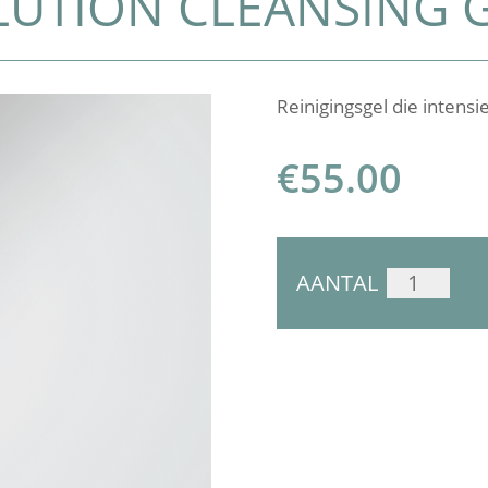
LUTION CLEANSING 
Reinigingsgel die intensi
€
55.00
QMS
AANTAL
EPIGEN
POLLUTION
CLEANSING
GEL
AANTAL