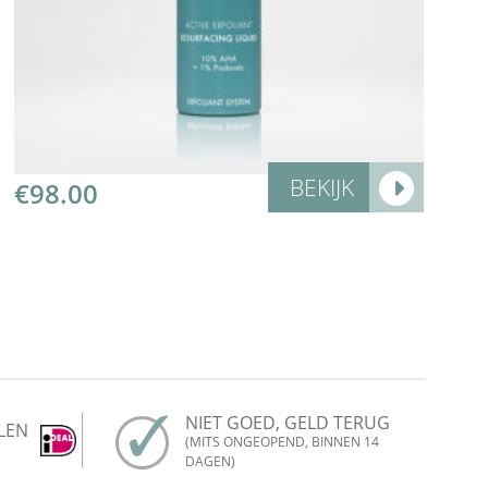
Add to Cart
BEKIJK
€
98.00
NIET GOED, GELD TERUG
LEN
(MITS ONGEOPEND, BINNEN 14
DAGEN)