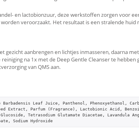
mandel- en lactobionzuur, deze werkstoffen zorgen voor ee
 worden veroorzaakt. Het resultaat is een stralende huid
t gezicht aanbrengen en lichtjes inmasseren, daarna met
e reiniging na 1x met de Deep Gentle Cleanser te hebben 
htverzorging van QMS aan.
 Barbadensis Leaf Juice, Panthenol, Phenoxyethanol, Carb
ed Extract, Parfum (Fragrance), Lactobionic Acid, Benzoi
Glucoside, Tetrasodium Glutamate Diacetae, Lavandula Ang
bate, Sodium Hydroxide