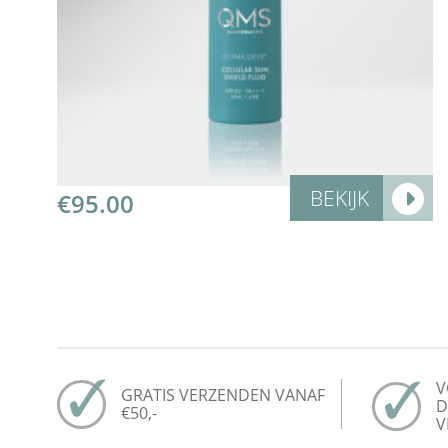
Add to Cart
BEKIJK
€
95.00
V
GRATIS VERZENDEN VANAF
D
€50,-
V