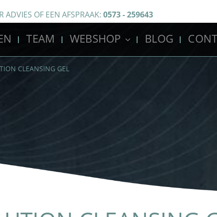
R ADVIES OF EEN AFSPRAAK:
0573 - 259643
EN
TEAM
WEBSHOP
BLOG
CONT
TION CLEANSING GEL