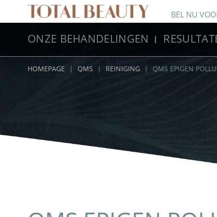
BEL NU VOO
ONZE BEHANDELINGEN
RESULTAT
HOMEPAGE
|
QMS
|
REINIGING
|
QMS EPIGEN POLLU