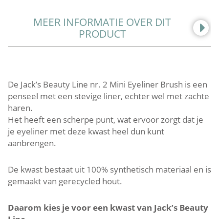
NR.
2
MEER INFORMATIE OVER DIT
MINI
PRODUCT
EYELINER
BRUSH.
LAATSTE
ARTIKEL
De Jack’s Beauty Line nr. 2 Mini Eyeliner Brush is een
DAARNA
penseel met een stevige liner, echter wel met zachte
UITVERKOCHT!
haren.
AANTAL
Het heeft een scherpe punt, wat ervoor zorgt dat je
je eyeliner met deze kwast heel dun kunt
aanbrengen.
De kwast bestaat uit 100% synthetisch materiaal en is
gemaakt van gerecycled hout.
Daarom kies je voor een kwast van Jack’s Beauty