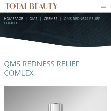
HOMEPAGE
|
QMS
|
CRÈMES
|
QMS REDNESS RELIEF
COMLEX
QMS REDNESS RELIEF
COMLEX