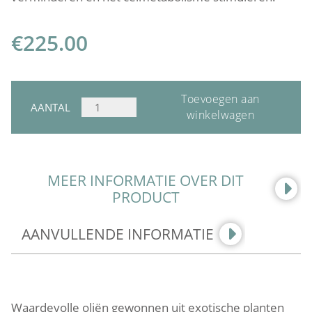
€
225.00
Toevoegen aan
QMS
AANTAL
winkelwagen
FIRM
DENSITY
NECK
&
MEER INFORMATIE OVER DIT
DECOLLETÉ
PRODUCT
CREAM
AANTAL
AANVULLENDE INFORMATIE
Waardevolle oliën gewonnen uit exotische planten