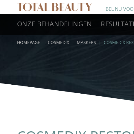
BEL NU VOO
ONZE BEHANDELINGEN
RESULTAT
HOMEPAGE
|
COSMEDIX
|
MASKERS
|
COSMEDIX RE