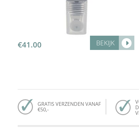
BEKIJK
€
41.00
V
GRATIS VERZENDEN VANAF
D
€50,-
V