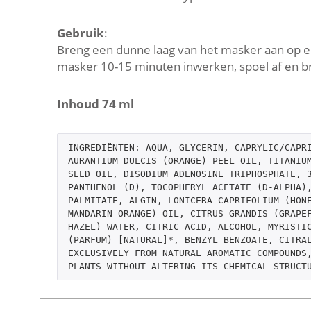
Gebruik
:
Breng een dunne laag van het masker aan op een
masker 10-15 minuten inwerken, spoel af en b
Inhoud 74 ml
INGREDIËNTEN: AQUA, GLYCERIN, CAPRYLIC/CAPRI
AURANTIUM DULCIS (ORANGE) PEEL OIL, TITANIUM
SEED OIL, DISODIUM ADENOSINE TRIPHOSPHATE, 3
PANTHENOL (D), TOCOPHERYL ACETATE (D-ALPHA),
PALMITATE, ALGIN, LONICERA CAPRIFOLIUM (HONE
MANDARIN ORANGE) OIL, CITRUS GRANDIS (GRAPEF
HAZEL) WATER, CITRIC ACID, ALCOHOL, MYRISTIC
(PARFUM) [NATURAL]*, BENZYL BENZOATE, CITRAL
EXCLUSIVELY FROM NATURAL AROMATIC COMPOUNDS,
PLANTS WITHOUT ALTERING ITS CHEMICAL STRUCT