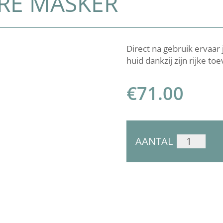
RE MASKER
Direct na gebruik ervaar 
huid dankzij zijn rijke t
€
71.00
COSMEDIX
AANTAL
RESTORE
MASKER
AANTAL