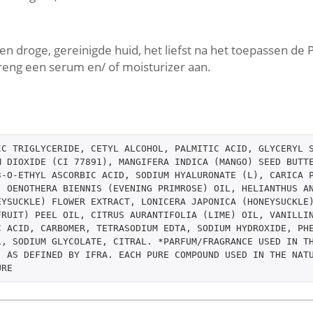
 droge, gereinigde huid, het liefst na het toepassen de 
reng een serum en/ of moisturizer aan.
C TRIGLYCERIDE, CETYL ALCOHOL, PALMITIC ACID, GLYCERYL S
 DIOXIDE (CI 77891), MANGIFERA INDICA (MANGO) SEED BUTTE
-O-ETHYL ASCORBIC ACID, SODIUM HYALURONATE (L), CARICA P
 OENOTHERA BIENNIS (EVENING PRIMROSE) OIL, HELIANTHUS AN
YSUCKLE) FLOWER EXTRACT, LONICERA JAPONICA (HONEYSUCKLE)
RUIT) PEEL OIL, CITRUS AURANTIFOLIA (LIME) OIL, VANILLIN
 ACID, CARBOMER, TETRASODIUM EDTA, SODIUM HYDROXIDE, PHE
, SODIUM GLYCOLATE, CITRAL. *PARFUM/FRAGRANCE USED IN TH
 AS DEFINED BY IFRA. EACH PURE COMPOUND USED IN THE NATU
URE