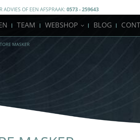
R ADVIES OF EEN AFSPRAAK:
0573 - 259643
EN
TEAM
WEBSHOP
BLOG
CONT
STORE MASKER