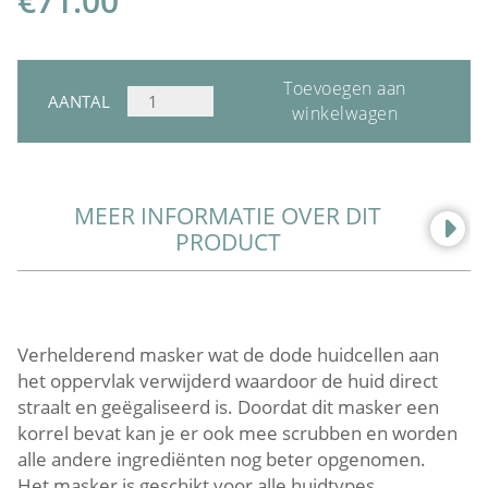
€
71.00
Toevoegen aan
COSMEDIX
AANTAL
winkelwagen
GLOW
MASKER
AANTAL
MEER INFORMATIE OVER DIT
PRODUCT
Verhelderend masker wat de dode huidcellen aan
het oppervlak verwijderd waardoor de huid direct
straalt en geëgaliseerd is. Doordat dit masker een
korrel bevat kan je er ook mee scrubben en worden
alle andere ingrediënten nog beter opgenomen.
Het masker is geschikt voor alle huidtypes.