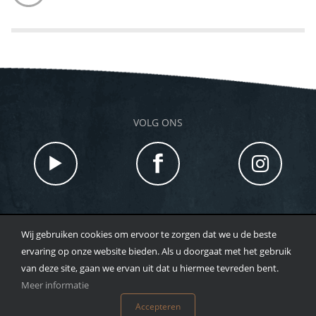
VOLG ONS
Wij gebruiken cookies om ervoor te zorgen dat we u de beste
TOTAL BEAUTY |HOOFDSTRAAT 48 7213 CX GORSSEL |
ervaring op onze website bieden. Als u doorgaat met het gebruik
T
0573 - 259643
| WHATSAPP:
0633098038
|
van deze site, gaan we ervan uit dat u hiermee tevreden bent.
INFO@HEBJEHUIDLIEF.NL
Meer informatie
©
2026
TOTAL BEAUTY
Accepteren